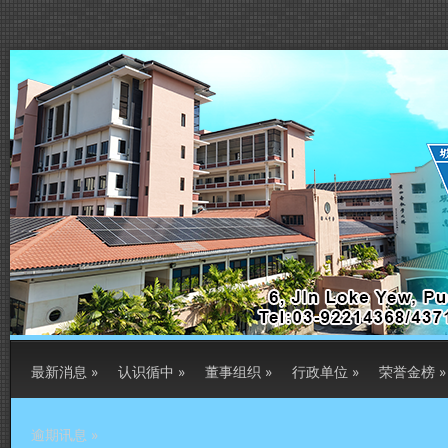
最新消息
»
认识循中
»
董事组织
»
行政单位
»
荣誉金榜
»
逾期讯息
»