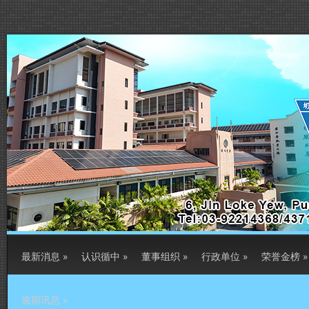
最新消息
»
认识循中
»
董事组织
»
行政单位
»
荣誉金榜
»
逾期讯息
»