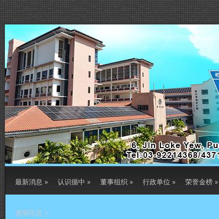
最新消息
»
认识循中
»
董事组织
»
行政单位
»
荣誉金榜
»
逾期讯息
»