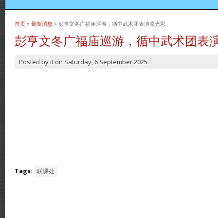
首页
»
最新消息
» 彭亨文冬广福庙巡游，循中武术团表演添光彩
当前位置
彭亨文冬广福庙巡游，循中武术团表
Posted by
it
on
Saturday, 6 September 2025
Tags:
联课处