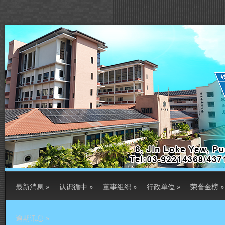
最新消息
»
认识循中
»
董事组织
»
行政单位
»
荣誉金榜
»
逾期讯息
»