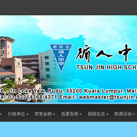
»
行政单位
»
荣誉金榜
»
吾爱吾师
»
校园生活
»
联课活动
»