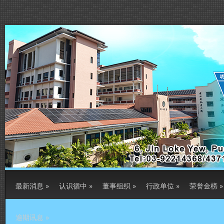
最新消息
»
认识循中
»
董事组织
»
行政单位
»
荣誉金榜
»
逾期讯息
»