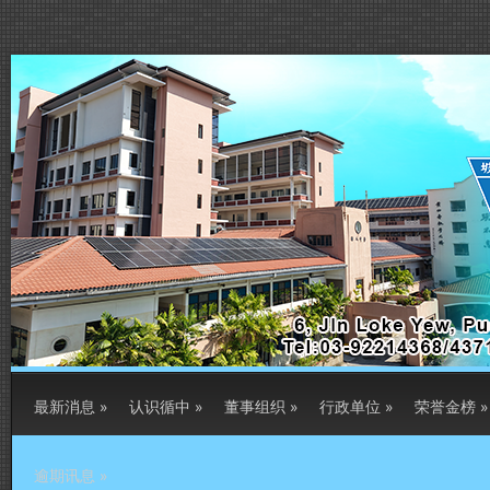
最新消息
»
认识循中
»
董事组织
»
行政单位
»
荣誉金榜
»
逾期讯息
»