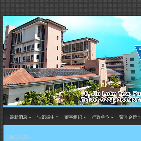
最新消息
»
认识循中
»
董事组织
»
行政单位
»
荣誉金榜
»
逾期讯息
»