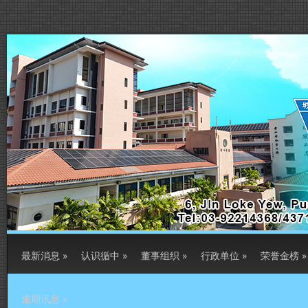
最新消息
»
认识循中
»
董事组织
»
行政单位
»
荣誉金榜
»
逾期讯息
»