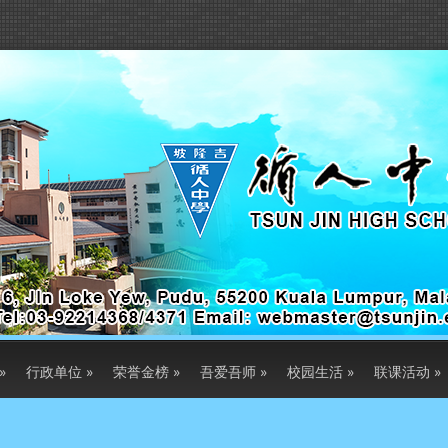
»
行政单位
»
荣誉金榜
»
吾爱吾师
»
校园生活
»
联课活动
»