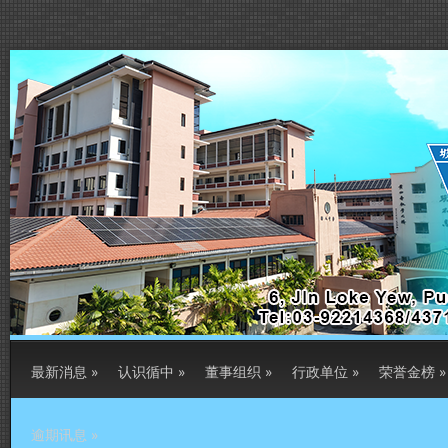
最新消息
»
认识循中
»
董事组织
»
行政单位
»
荣誉金榜
»
逾期讯息
»