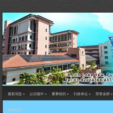
最新消息
»
认识循中
»
董事组织
»
行政单位
»
荣誉金榜
»
逾期讯息
»