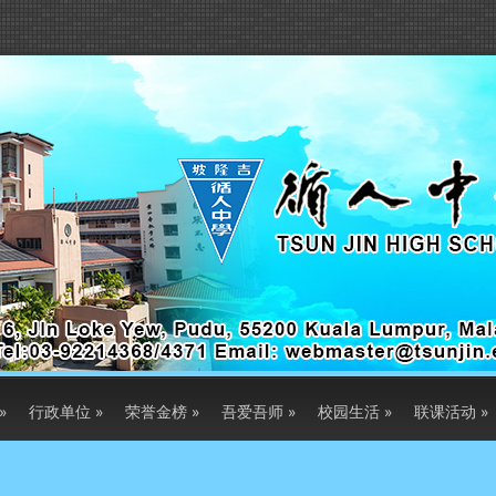
»
行政单位
»
荣誉金榜
»
吾爱吾师
»
校园生活
»
联课活动
»