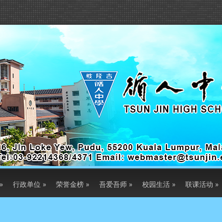
»
行政单位
»
荣誉金榜
»
吾爱吾师
»
校园生活
»
联课活动
»