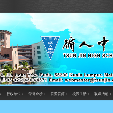
»
行政单位
»
荣誉金榜
»
吾爱吾师
»
校园生活
»
联课活动
»