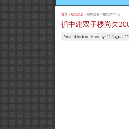
首页
»
最新消息
» 循中建双子楼尚欠200万
当前位置
循中建双子楼尚欠20
Posted by
it
on
Monday, 12 August 20