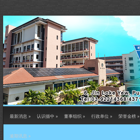
最新消息
»
认识循中
»
董事组织
»
行政单位
»
荣誉金榜
»
逾期讯息
»