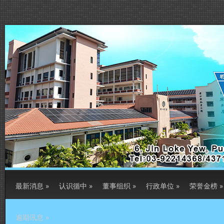
最新消息
»
认识循中
»
董事组织
»
行政单位
»
荣誉金榜
»
逾期讯息
»