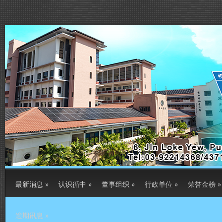
最新消息
»
认识循中
»
董事组织
»
行政单位
»
荣誉金榜
»
逾期讯息
»