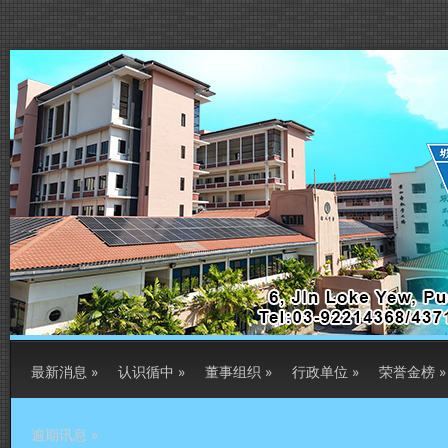
最新消息
»
认识循中
»
董事组织
»
行政单位
»
荣誉金榜
»
逾期讯息
»