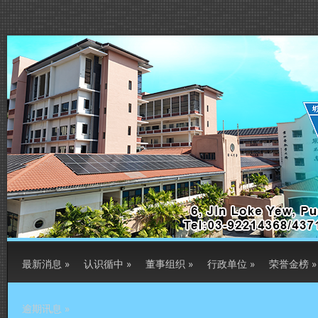
最新消息
»
认识循中
»
董事组织
»
行政单位
»
荣誉金榜
»
逾期讯息
»