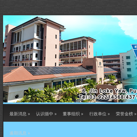
最新消息
»
认识循中
»
董事组织
»
行政单位
»
荣誉金榜
»
逾期讯息
»