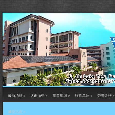
最新消息
»
认识循中
»
董事组织
»
行政单位
»
荣誉金榜
»
逾期讯息
»