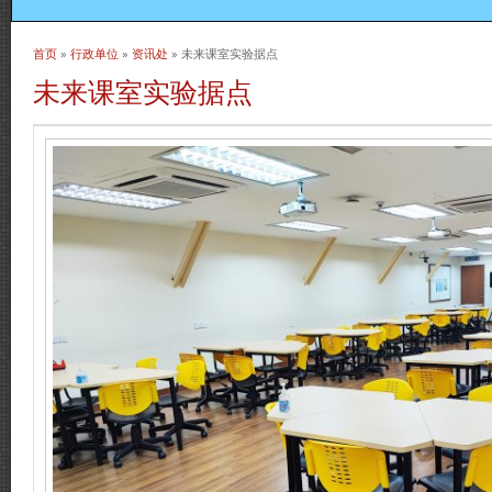
首页
»
行政单位
»
资讯处
» 未来课室实验据点
当前位置
未来课室实验据点