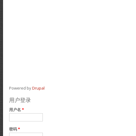
Powered by
Drupal
用户登录
用户名
*
密码
*