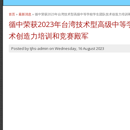
首页
»
最新消息
» 循中荣获2023年台湾技术型高级中等学校学生团队技术创造力培训
当前位置
循中荣获2023年台湾技术型高级中
术创造力培训和竞赛殿军
Posted by
tjhs-admin
on
Wednesday, 16 August 2023