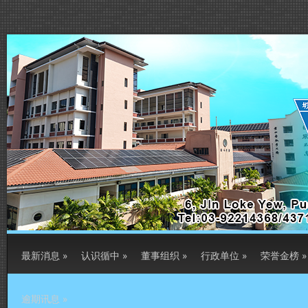
最新消息
»
认识循中
»
董事组织
»
行政单位
»
荣誉金榜
»
逾期讯息
»