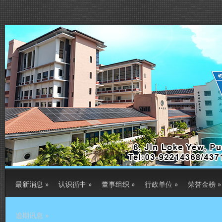
最新消息
»
认识循中
»
董事组织
»
行政单位
»
荣誉金榜
»
逾期讯息
»