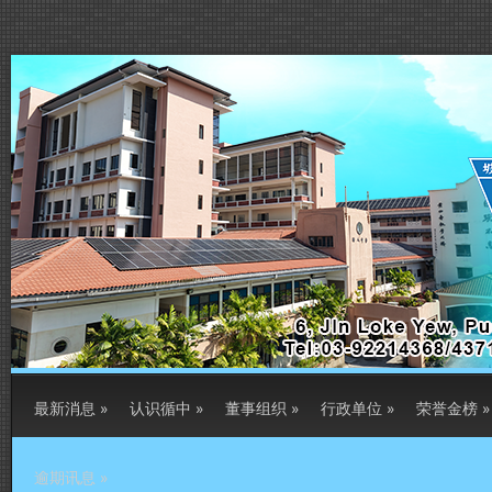
最新消息
»
认识循中
»
董事组织
»
行政单位
»
荣誉金榜
»
逾期讯息
»