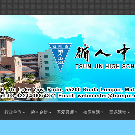
行政单位
»
荣誉金榜
»
吾爱吾师
»
校园生活
»
联课活动
»