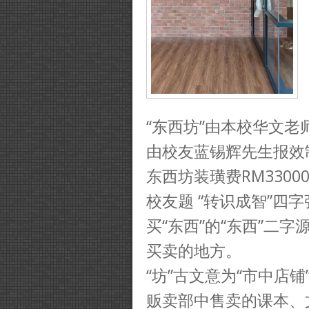
“东西坊”由本校华文
由校友蓝锡辉先生报效
东西坊装璜费RM330
校友题 “转识成智”四
买“东西”的“东西”二
买卖的地方。
“坊”古文意为“市中店铺
贩卖部中售卖的课本、