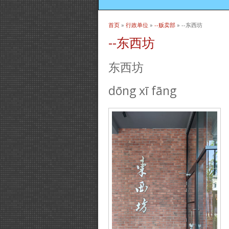
首页
»
行政单位
»
--贩卖部
» --东西坊
当前位置
--东西坊
东西坊
dōng xī fāng