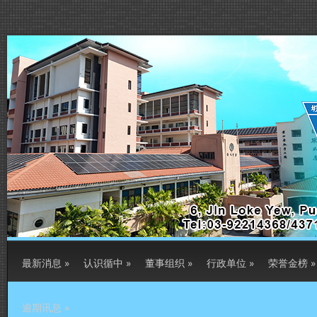
最新消息
»
认识循中
»
董事组织
»
行政单位
»
荣誉金榜
»
逾期讯息
»