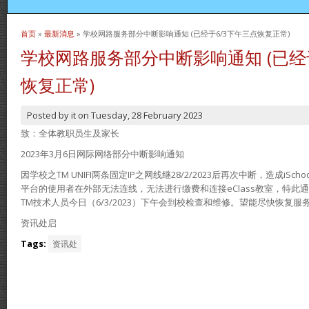
首页
»
最新消息
» 学校网路服务部分中断影响通知 (已经于6/3下午三点恢复正常)
当前位置
学校网路服务部分中断影响通知 (已经
恢复正常)
Posted by
it
on
Tuesday, 28 February 2023
致：全体教职员生及家长
2023年3月6日网际网络部分中断影响通知
因学校之TM UNIFI两条固定IP之网线继28/2/2023后再次中断，造成iSch
平台的使用者在外部无法连线，无法进行缴费和连接eClass教室，特此
TM技术人员今日（6/3/2023）下午会到校检查和维修。望能尽快恢复服
资讯处启
Tags:
资讯处