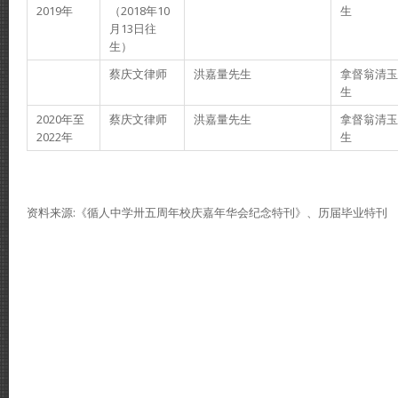
2019年
（2018年10
生
月13日往
生）
蔡庆文律师
洪嘉量先生
拿督翁清玉
生
2020年至
蔡庆文律师
洪嘉量先生
拿督翁清玉
2022年
生
资料来源:《循人中学卅五周年校庆嘉年华会纪念特刊》、历届毕业特刊