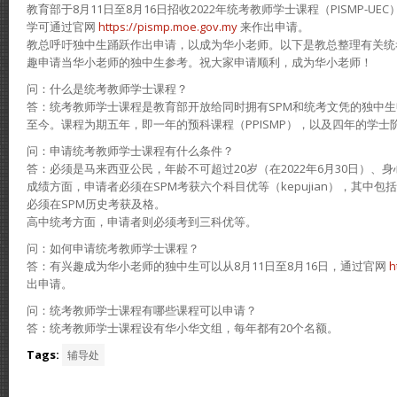
教育部于8月11日至8月16日招收2022年统考教师学士课程（PISMP-U
学可通过官网
https://pismp.moe.gov.my
来作出申请。
教总呼吁独中生踊跃作出申请，以成为华小老师。以下是教总整理有关统
趣申请当华小老师的独中生参考。祝大家申请顺利，成为华小老师！
问：什么是统考教师学士课程？
答：统考教师学士课程是教育部开放给同时拥有SPM和统考文凭的独中生申
至今。课程为期五年，即一年的预科课程（PPISMP），以及四年的学士阶
问：申请统考教师学士课程有什么条件？
答：必须是马来西亚公民，年龄不可超过20岁（在2022年6月30日）、
成绩方面，申请者必须在SPM考获六个科目优等（kepujian），其中
必须在SPM历史考获及格。
高中统考方面，申请者则必须考到三科优等。
问：如何申请统考教师学士课程？
答：有兴趣成为华小老师的独中生可以从8月11日至8月16日，通过官网
h
出申请。
问：统考教师学士课程有哪些课程可以申请？
答：统考教师学士课程设有华小华文组，每年都有20个名额。
Tags:
辅导处