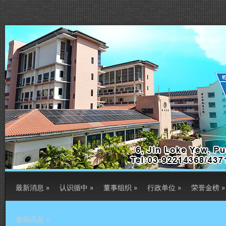
最新消息
»
认识循中
»
董事组织
»
行政单位
»
荣誉金榜
»
逾期讯息
»