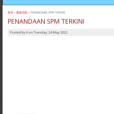
首页
»
最新消息
» PENANDAAN SPM TERKINI
当前位置
PENANDAAN SPM TERKINI
Posted by
it
on
Tuesday, 24 May 2022