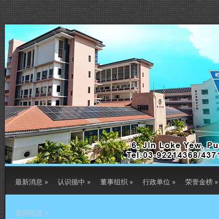
最新消息
»
认识循中
»
董事组织
»
行政单位
»
荣誉金榜
»
逾期讯息
»