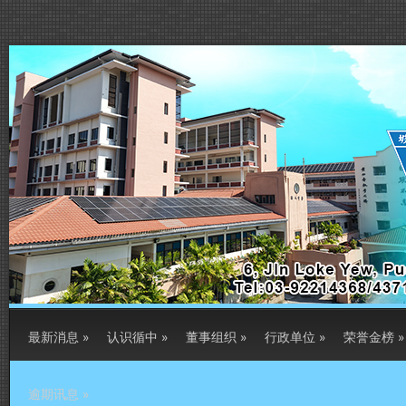
最新消息
»
认识循中
»
董事组织
»
行政单位
»
荣誉金榜
»
逾期讯息
»