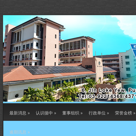
最新消息
»
认识循中
»
董事组织
»
行政单位
»
荣誉金榜
»
逾期讯息
»