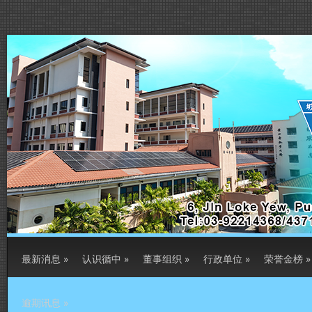
最新消息
»
认识循中
»
董事组织
»
行政单位
»
荣誉金榜
»
逾期讯息
»