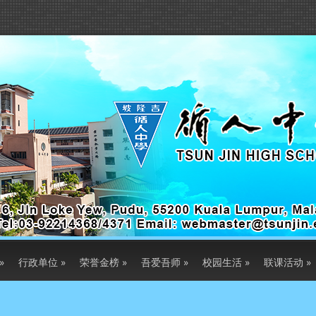
»
行政单位
»
荣誉金榜
»
吾爱吾师
»
校园生活
»
联课活动
»