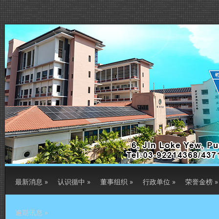
最新消息
»
认识循中
»
董事组织
»
行政单位
»
荣誉金榜
»
逾期讯息
»