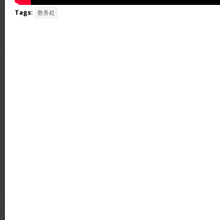
Tags:
教务处