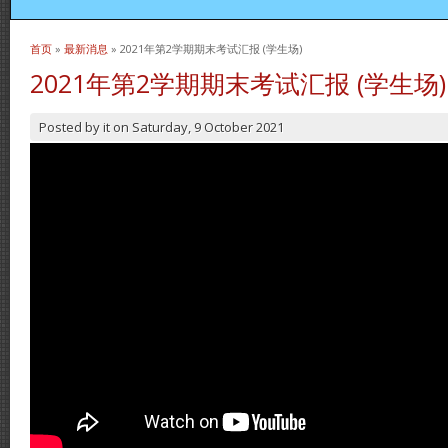
首页
»
最新消息
» 2021年第2学期期末考试汇报 (学生场)
当前位置
2021年第2学期期末考试汇报 (学生场)
Posted by
it
on
Saturday, 9 October 2021