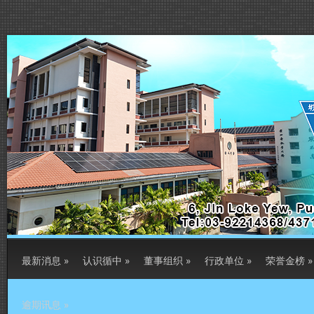
最新消息
»
认识循中
»
董事组织
»
行政单位
»
荣誉金榜
»
逾期讯息
»