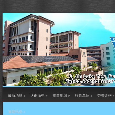
最新消息
»
认识循中
»
董事组织
»
行政单位
»
荣誉金榜
»
逾期讯息
»