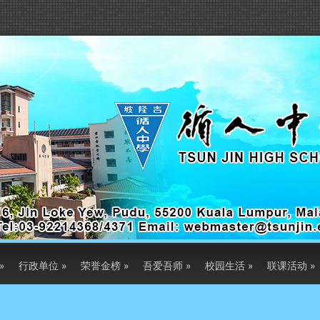
»
行政单位
»
荣誉金榜
»
吾爱吾师
»
校园生活
»
联课活动
»