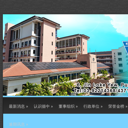
最新消息
»
认识循中
»
董事组织
»
行政单位
»
荣誉金榜
»
逾期讯息
»