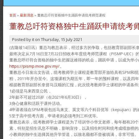
首页
»
最新消息
» 董教总吁符资格独中生踊跃申请统考师范课程
当前位置
董教总吁符资格独中生踊跃申请统考
Posted by
it
on
Thursday, 15 July 2021
(吉隆坡14日讯）董总与教总表示，经过多方的争取，包括教育部副部长
最终决定从7月16日至7月22日招收本年度统考师范课程（PISMP-UEC）
董教总呼吁符合资格的独中生把握这难得的机会，踊跃申请，以成为华小
https://pismp.moe.gov.my/
。
董教总今日发出文告说，统考教师学士课程是教育部开放给具有SPM和
程，2011年开办至今。这项课程为期五年，即一年的预科课程，以及四
根据教育部副部长拿督马汉顺的汇报，此次统考教师学士课程的申请条件
1必须是马来西亚公民，
2年龄不可超过20岁（在2021年6月30日），
3身心健康和活跃于课外活动。
4申请者须在SPM考获包括马来文、英文等六个科目优等（kepujian）
5至于高中统考方面，申请者则必须考到三科优等。
董教总表示，统考教师学士课程是为了培训华小华文老师，每年都有20
素，特别是招生讯息不明确，影响宣传，以及招生时间和统考成绩放榜的
小教师的独中生选择其他升学管道，以致名额都不曾被填满，非常可惜。