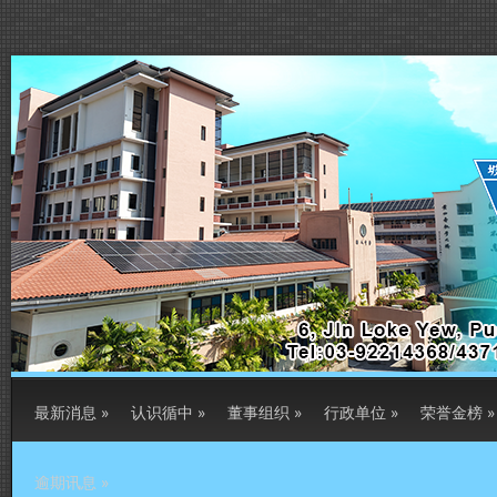
最新消息
»
认识循中
»
董事组织
»
行政单位
»
荣誉金榜
»
逾期讯息
»