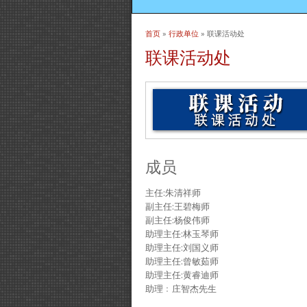
首页
»
行政单位
» 联课活动处
当前位置
联课活动处
成员
主任:朱清祥师
副主任:王碧梅师
副主任:杨俊伟师
助理主任:林玉琴师
助理主任:刘国义师
助理主任:曾敏茹师
助理主任:黄睿迪师
助理﹕庄智杰先生