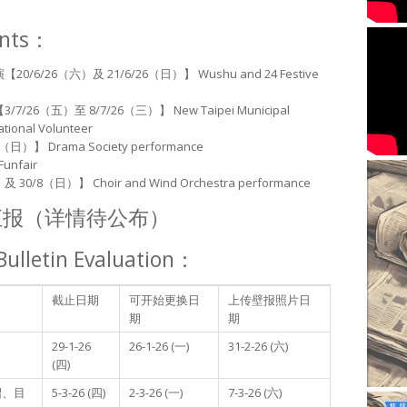
nts：
/26（六）及 21/6/26（日）】 Wushu and 24 Festive
6（五）至 8/7/26（三）】 New Taipei Municipal
ational Volunteer
）】 Drama Society performance
nfair
8（日）】 Choir and Wind Orchestra performance
果汇报（详情待公布）
ulletin Evaluation：
截止日期
可开始更换日
上传壁报照片日
期
期
29-1-26
26-1-26 (一)
31-2-26 (六)
(四)
绍、目
5-3-26 (四)
2-3-26 (一)
7-3-26 (六)