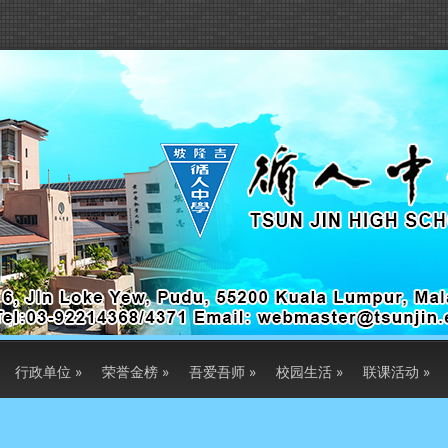
行政单位
»
荣誉金榜
»
吾爱吾师
»
校园生活
»
联课活动
»