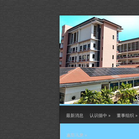
最新消息
认识循中
»
董事组织
»
逾期讯息
»