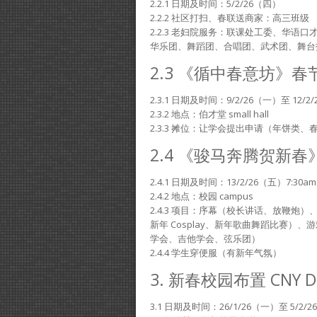
2.2.1 日期及时间：5/2/26（四）
2.2.2 社区打扫、春联送商家：高三班级
2.2.3 老妇院服务：联课处工委、华
华乐团、舞蹈团、合唱团、武术团、舞台
2.3 《循中春意坊》春节市
2.3.1 日期及时间：9/2/26（一）至 1
2.3.2 地点：伯才堂 small hall
2.3.3 摊位：让学会提出申请（年饼类
2.4 《骏马奔腾贺新春》春
2.4.1 日期及时间：13/2/26（五）7:30am 
2.4.2 地点：校园 campus
2.4.3 项目：序幕（校长讲话、放鞭
新年 Cosplay、新年歌曲舞蹈比赛
学会、吉他学会、弦乐团）
2.4.4 学生穿便服（有新年气氛）
3. 新春校园布置 CNY De
3.1 日期及时间：26/1/26（一）至 5/2/