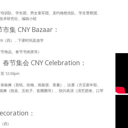
语口才培训队、学长团、男女童军团、圣约翰救伤队、学生警察团、
技术研究社、编辑小组
集 CNY Bazaar：
2/2/26（四），下课时间及放学
、春节饰品、春节书画类等）
节集会 CNY Celebration：
至 12:30pm
炮）、体验摊（剪纸、吹梅、画脸谱、香囊）、比赛（方言新年歌、
）、游戏摊（投壶、五粒子、套圈圈等）、快闪表演（演艺团体、口琴
coration：
26（四）