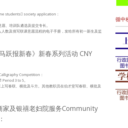
tudents society application：
循中
。
填写联课意愿、培训队遴选及提交专长。
加入人数及填写联课意愿流程的电子手册，发给所有初一新生及监
《马跃报新春》新春系列活动 CNY
igraphy Competition：
riod 3 to 5。
师在班上写春联、横批及斗方。其他教职员在伯才堂写春联、横批及
商家及银禧老妇院服务Community
s：