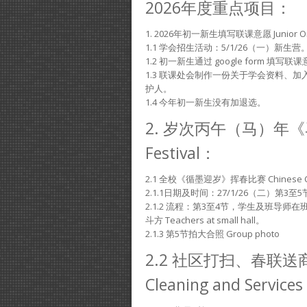
2026年度重点项目：
1. 2026年初一新生填写联课意愿 Junior One s
1.1 学会招生活动：5/1/26（一）新生营
1.2 初一新生通过 google form 
1.3 联课处会制作一份关于学会资料、
护人。
1.4 今年初一新生没有加退选。
2. 岁次丙午（马）年
Festival：
2.1 全校《循墨迎岁》挥春比赛 Chinese Call
2.1.1日期及时间：27/1/26（二）第3至5节 Pe
2.1.2 流程：第3至4节，学生及班导
斗方 Teachers at small hall。
2.1.3 第5节拍大合照 Group photo
2.2 社区打扫、春联送
Cleaning and Service