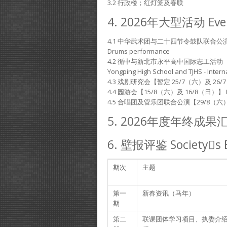
3.2 行政楼；红灯笼及春联
4. 2026年大型活动 Eve
4.1 中华武术团与二十四节令鼓队联合公演【20/6
Drums performance
4.2 循中与新北市永平高中国际志工活动【3/7/2
Yongping High School and TJHS - Intern
4.3 戏剧研究会【暂定 25/7（六）及 26/7（日
4.4 园游会【15/8（六）及 16/8（日）】 Fu
4.5 合唱团及管乐团联合公演【29/8（六）及 30/
5. 2026年度年终成
6. 壁报评鉴 Societys B
期次
主题
第一
新春资讯（马年）
期
第二
联课团体学习项目、执委介